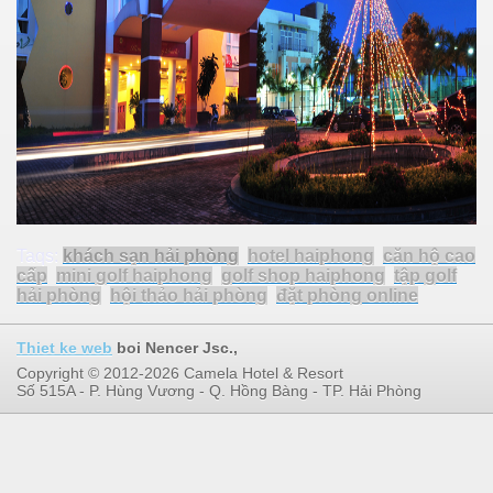
Taqs:
khách sạn hải phòng
hotel haiphong
căn hộ cao
cấp
mini golf haiphong
golf shop haiphong
tập golf
hải phòng
hội thảo hải phòng
đặt phòng online
Thiet ke web
boi Nencer Jsc.,
Copyright © 2012-2026 Camela Hotel & Resort
Số 515A - P. Hùng Vương - Q. Hồng Bàng - TP. Hải Phòng