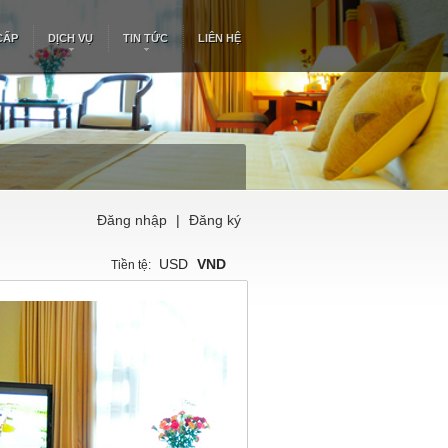
CẤP
DỊCH VỤ
TIN TỨC
LIÊN HỆ
Đăng nhập
|
Đăng ký
USD
VND
Tiền tệ: