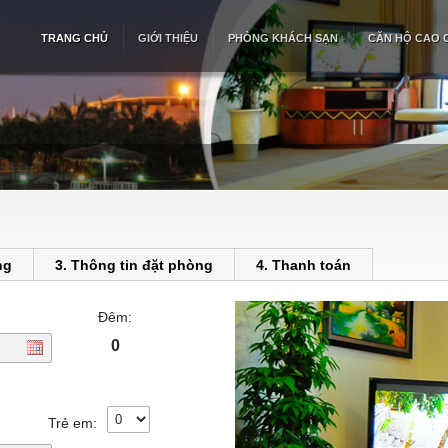
TRANG CHỦ
GIỚI THIỆU
PHÒNG KHÁCH SẠN
CĂN HỘ CAO 
ng
3. Thông tin đặt phòng
4. Thanh toán
Đêm:
0
Trẻ em: