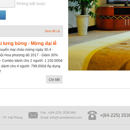
Không bắt buộc
Xem tất cả
 tưng bừng - Mừng đại lễ
huyến mại chào mừng ngày 30.4 -
 hội Hoa phượng đỏ 2017 - Giảm 30%
 - Combo dành cho 2 người: 1.150.000đ
ói dành cho 4 người: 799.000đ Áp dụng
7
Chi tiết
Fax: +(84-225) 3538 666
+(84-225) 353
- TP. Hải Phòng
Email:
info@camelahotel.com